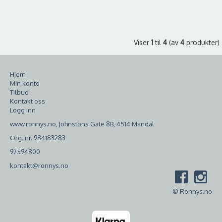
Viser
1
til
4
(av
4
produkter)
Hjem
Min konto
Tilbud
Kontakt oss
Logg inn
www.ronnys.no, Johnstons Gate 8B, 4514 Mandal
Org. nr. 984183283
97594800
kontakt@ronnys.no
© Ronnys.no