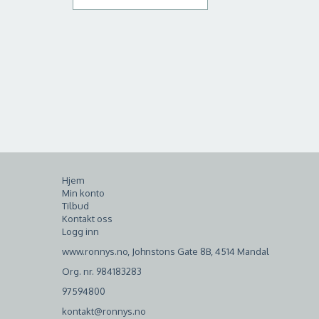
Hjem
Min konto
Tilbud
Kontakt oss
Logg inn
www.ronnys.no, Johnstons Gate 8B, 4514 Mandal
Org. nr. 984183283
97594800
kontakt@ronnys.no