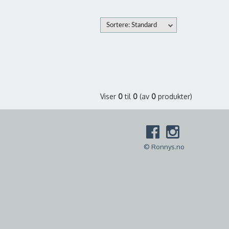
Sortere: Standard
Viser
0
til
0
(av
0
produkter)
© Ronnys.no