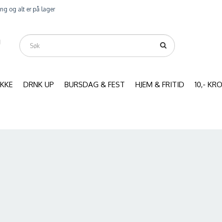
ring og alt er på lager
IKKE
DRNK UP
BURSDAG & FEST
HJEM & FRITID
10,- K