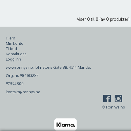
Viser
0
til
0
(av
0
produkter)
Hjem
Min konto
Tilbud
Kontakt oss
Logg inn
www.ronnys.no, Johnstons Gate 8B, 4514 Mandal
Org. nr. 984183283
97594800
kontakt@ronnys.no
© Ronnys.no