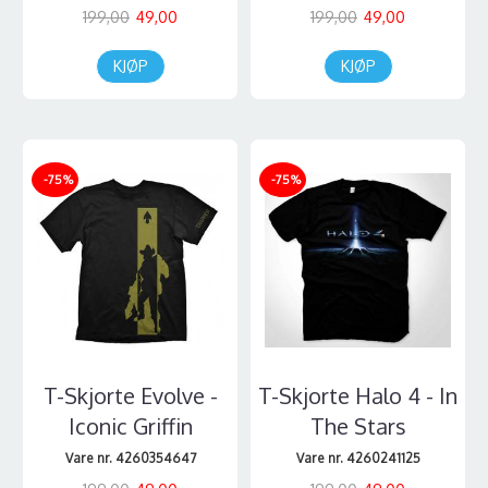
199,00
49,00
199,00
49,00
KJØP
KJØP
-75%
-75%
T-Skjorte Evolve -
T-Skjorte Halo 4 - In
Iconic Griffin
The Stars
Vare nr. 4260354647
Vare nr. 4260241125