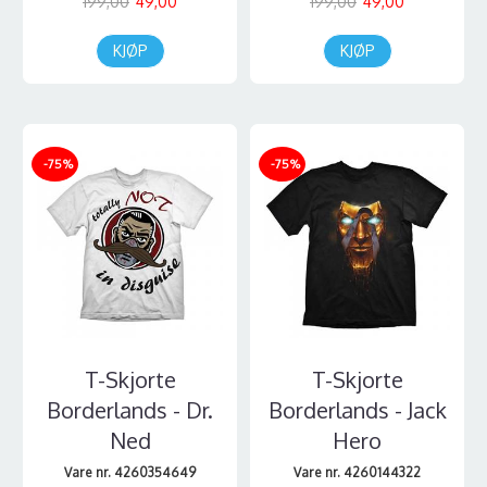
199,00
49,00
199,00
49,00
KJØP
KJØP
-75%
-75%
T-Skjorte
T-Skjorte
Borderlands - Dr.
Borderlands - Jack
Ned
Hero
Vare nr. 4260354649
Vare nr. 4260144322