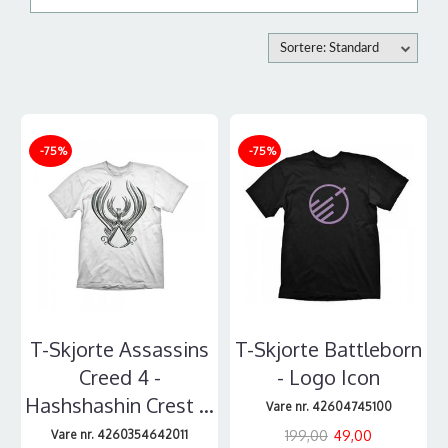
Sortere: Standard
-75%
-75%
T-Skjorte Assassins
T-Skjorte Battleborn
Creed 4 -
- Logo Icon
Hashshashin Crest ...
Vare nr. 42604745100
Vare nr. 4260354642011
199,00
49,00