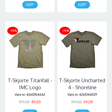
KJØP
KJØP
-75%
-75%
T-Skjorte Titanfall -
T-Skjorte Uncharted
IMC Logo
4 - Shoreline
Vare nr. 4260354642
Vare nr. 4260144329
199,00
49,00
199,00
49,00