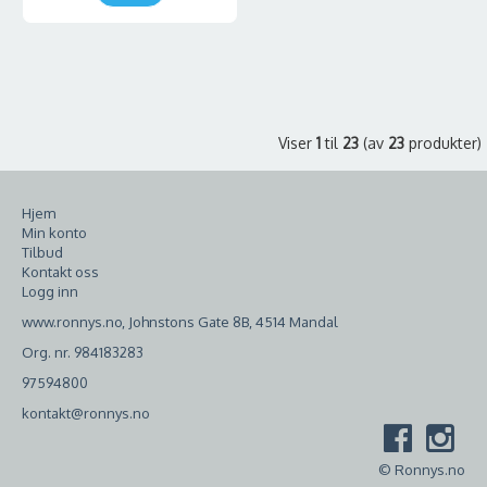
Viser
1
til
23
(av
23
produkter)
Hjem
Min konto
Tilbud
Kontakt oss
Logg inn
www.ronnys.no, Johnstons Gate 8B, 4514 Mandal
Org. nr. 984183283
97594800
kontakt@ronnys.no
© Ronnys.no