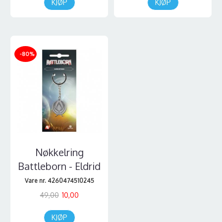
KJØP
KJØP
-80%
Nøkkelring
Battleborn - Eldrid
Vare nr. 4260474510245
49,00
10,00
KJØP