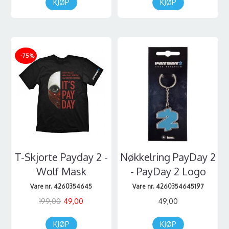
KJØP
KJØP
-75%
T-Skjorte Payday 2 -
Nøkkelring PayDay 2
Wolf Mask
- PayDay 2 Logo
Vare nr. 4260354645
Vare nr. 4260354645197
199,00
49,00
49,00
KJØP
KJØP