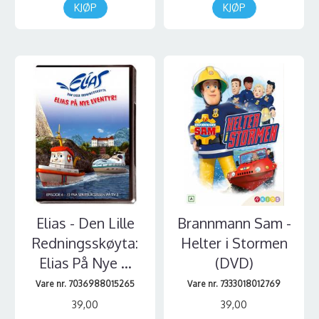
KJØP
KJØP
Elias - Den Lille
Brannmann Sam -
Redningsskøyta:
Helter i Stormen
Elias På Nye ...
(DVD)
Vare nr. 7036988015265
Vare nr. 7333018012769
39,00
39,00