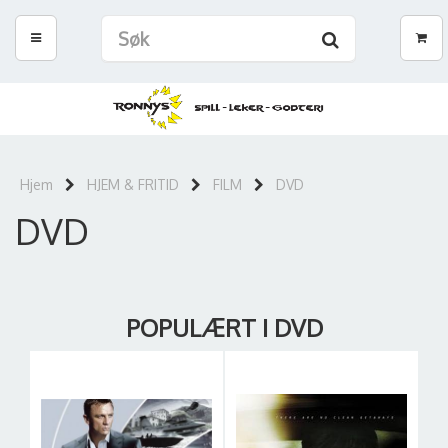
Hjem
HJEM & FRITID
FILM
DVD
DVD
POPULÆRT I DVD