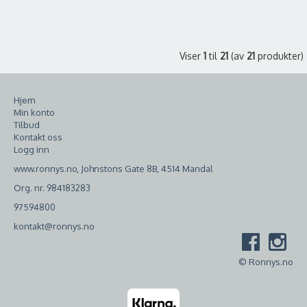
Viser
1
til
21
(av
21
produkter)
Hjem
Min konto
Tilbud
Kontakt oss
Logg inn
www.ronnys.no, Johnstons Gate 8B, 4514 Mandal
Org. nr. 984183283
97594800
kontakt@ronnys.no
© Ronnys.no