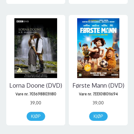
Lorna Doone (DVD)
Første Mann (DVD)
Vare nr. 7036988031180
Vare nr. 7333018011694
39,00
39,00
KJØP
KJØP