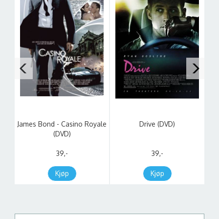
ige
James Bond - Casino Royale
Drive (DVD)
(DVD)
39,-
39,-
Kjøp
Kjøp