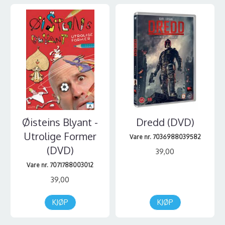
Øisteins Blyant -
Dredd (DVD)
Utrolige Former
Vare nr. 7036988039582
(DVD)
39,00
Vare nr. 7071788003012
39,00
KJØP
KJØP