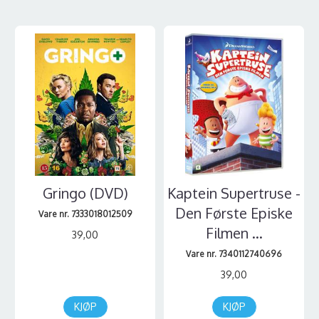
Gringo (DVD)
Kaptein Supertruse -
Den Første Episke
Vare nr. 7333018012509
Filmen ...
39,00
Vare nr. 7340112740696
39,00
KJØP
KJØP