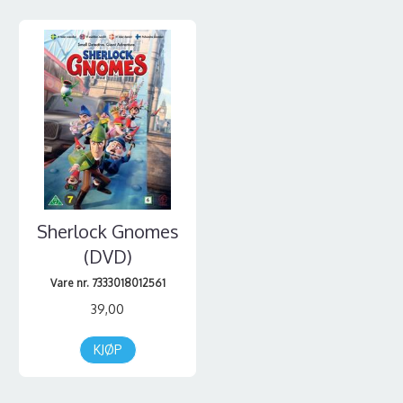
Sherlock Gnomes
(DVD)
Vare nr. 7333018012561
39,00
KJØP