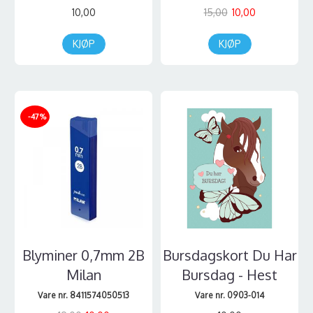
10,00
15,00
10,00
KJØP
KJØP
-47%
Blyminer 0,7mm 2B
Bursdagskort Du Har
Milan
Bursdag - Hest
Vare nr. 8411574050513
Vare nr. 0903-014