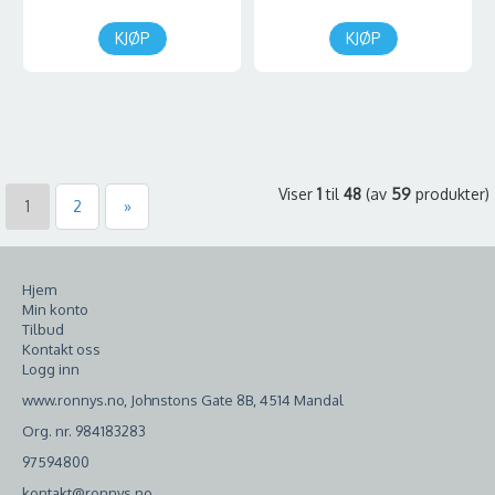
KJØP
KJØP
Viser
1
til
48
(av
59
produkter)
1
2
»
Hjem
Min konto
Tilbud
Kontakt oss
Logg inn
www.ronnys.no, Johnstons Gate 8B, 4514 Mandal
Org. nr. 984183283
97594800
kontakt@ronnys.no