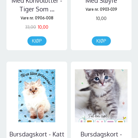
Med Konvolutter -
Med Sløyfe
Tiger Som ...
Vare nr. 0903-039
Vare nr. 0906-008
10,00
33,00
10,00
KJØP
KJØP
Bursdagskort - Katt
Bursdagskort -