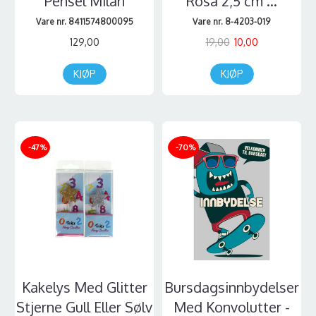
Pensel Milan
Rosa 2,5 cm ...
Vare nr. 8411574800095
Vare nr. 8-4203-019
129,00
19,00
10,00
KJØP
KJØP
-47%
-70%
Kakelys Med Glitter
Bursdagsinnbydelser
Stjerne Gull Eller Sølv
Med Konvolutter -