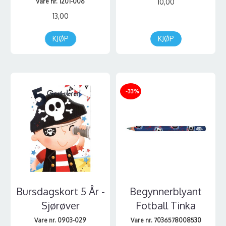
Vare nr. 1201-006
10,00
13,00
KJØP
KJØP
-33%
Bursdagskort 5 År -
Begynnerblyant
Sjørøver
Fotball Tinka
Vare nr. 0903-029
Vare nr. 7036578008530