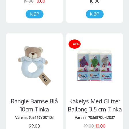
19,00
10,00
10,00
KJØP
KJØP
-47%
Rangle Bamse Blå
Kakelys Med Glitter
10cm Tinka
Ballong 3,5 cm Tinka
Vare nr. 7036579001103
Vare nr. 7036570042037
99,00
19,00
10,00