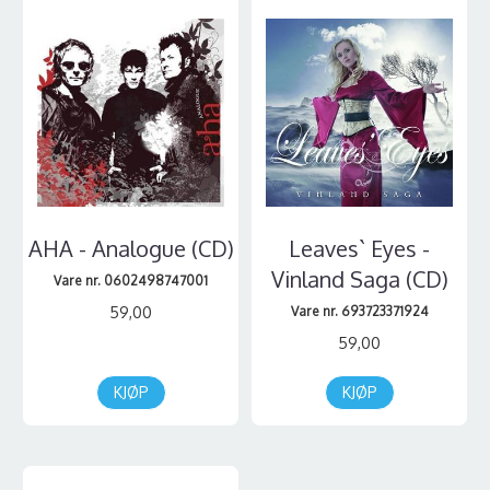
AHA - Analogue (CD)
Leaves` Eyes -
Vinland Saga (CD)
Vare nr. 0602498747001
59,00
Vare nr. 693723371924
59,00
KJØP
KJØP