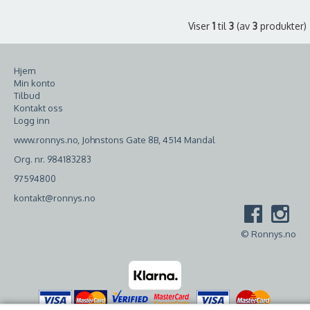
Viser
1
til
3
(av
3
produkter)
Hjem
Min konto
Tilbud
Kontakt oss
Logg inn
www.ronnys.no, Johnstons Gate 8B, 4514 Mandal
Org. nr. 984183283
97594800
kontakt@ronnys.no
© Ronnys.no