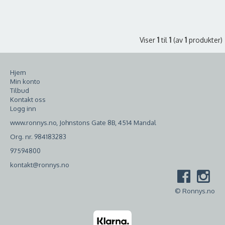
Viser
1
til
1
(av
1
produkter)
Hjem
Min konto
Tilbud
Kontakt oss
Logg inn
www.ronnys.no, Johnstons Gate 8B, 4514 Mandal
Org. nr. 984183283
97594800
kontakt@ronnys.no
© Ronnys.no