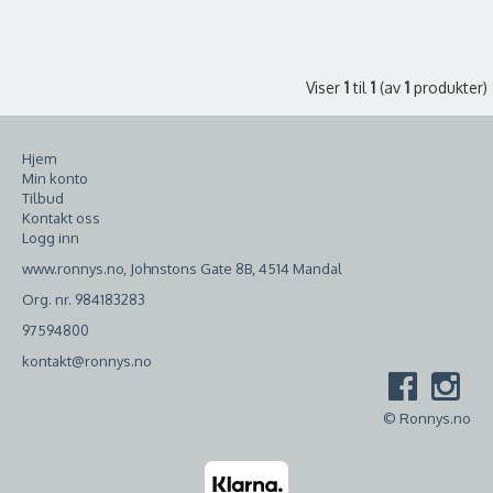
Viser
1
til
1
(av
1
produkter)
Hjem
Min konto
Tilbud
Kontakt oss
Logg inn
www.ronnys.no, Johnstons Gate 8B, 4514 Mandal
Org. nr. 984183283
97594800
kontakt@ronnys.no
© Ronnys.no