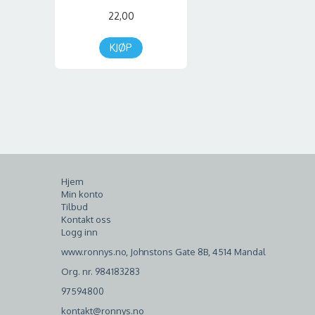
22,00
KJØP
Hjem
Min konto
Tilbud
Kontakt oss
Logg inn
www.ronnys.no, Johnstons Gate 8B, 4514 Mandal
Org. nr. 984183283
97594800
kontakt@ronnys.no