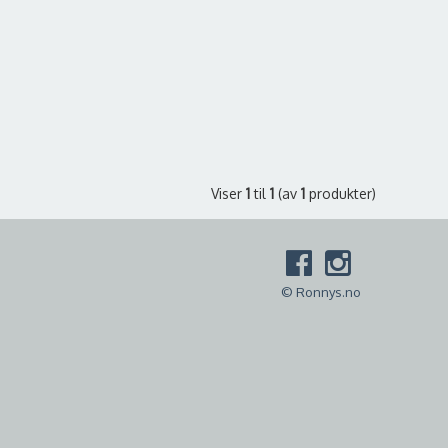
Viser
1
til
1
(av
1
produkter)
© Ronnys.no