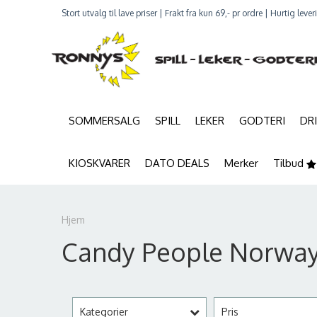
Stort utvalg til lave priser | Frakt fra kun 69,- pr ordre | Hurtig leve
SOMMERSALG
SPILL
LEKER
GODTERI
DR
KIOSKVARER
DATO DEALS
Merker
Tilbud
Hjem
Candy People Norwa
Kategorier
Pris