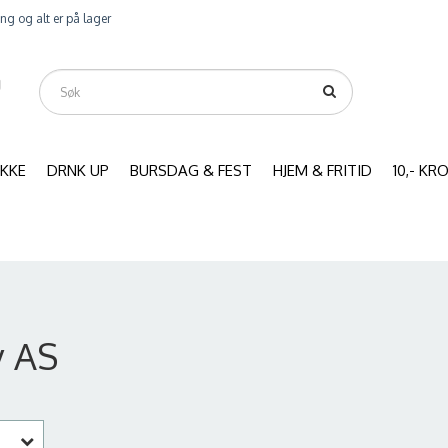
ring og alt er på lager
IKKE
DRNK UP
BURSDAG & FEST
HJEM & FRITID
10,- K
y AS