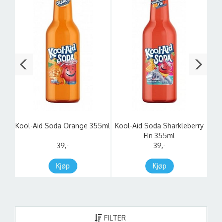
Kool-Aid Soda Orange 355ml
Kool-Aid Soda Sharkleberry
Koo
5ml
FIn 355ml
39,-
39,-
Kjøp
Kjøp
FILTER