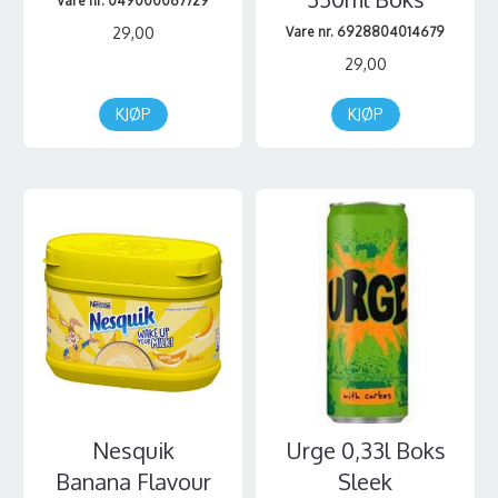
Vare nr. 049000067729
29,00
Vare nr. 6928804014679
29,00
KJØP
KJØP
Nesquik
Urge 0,33l Boks
Banana Flavour
Sleek