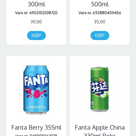
300ml
500ml
Vare nr. 4902102038720
Vare nr. 6928804011456
39,00
35,00
KJØP
KJØP
Fanta Berry 355ml
Fanta Apple China
330ml Boks