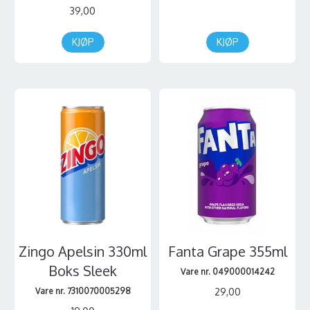
39,00
KJØP
KJØP
Zingo Apelsin 330ml
Fanta Grape 355ml
Boks Sleek
Vare nr. 049000014242
Vare nr. 7310070005298
29,00