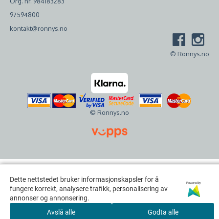
Org. nr. 984183283
97594800
kontakt@ronnys.no
© Ronnys.no
© Ronnys.no
Dette nettstedet bruker informasjonskapsler for å
Dette nettstedet bruker informasjonskapsler for å
Powered by
Powered by
fungere korrekt, analysere trafikk, personalisering av
fungere korrekt, analysere trafikk, personalisering av
annonser og annonsering.
annonser og annonsering.
Avslå alle
Avslå alle
Godta alle
Godta alle