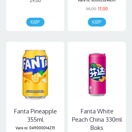
29,00
Vare nr. 850035248317
34,00
17,00
KJØP
KJØP
Fanta Pineapple
Fanta White
355ml
Peach China 330ml
Boks
Vare nr. 049000014273