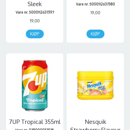
Sleek
Vare nr. 5000112637380
Vare nr. 5000112637397
19,00
19,00
KJØP
KJØP
7UP Tropical 355ml
Nesquik
Strawberry Flavour