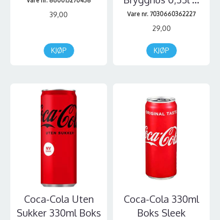
Vare nr. 860013270438
39,00
Vare nr. 7030660362227
29,00
KJØP
KJØP
Coca-Cola Uten
Coca-Cola 330ml
Sukker 330ml Boks
Boks Sleek