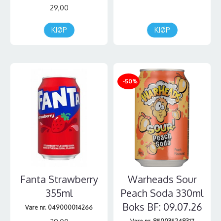
29,00
KJØP
KJØP
-50%
Fanta Strawberry
Warheads Sour
355ml
Peach Soda 330ml
Boks BF: 09.07.26
Vare nr. 049000014266