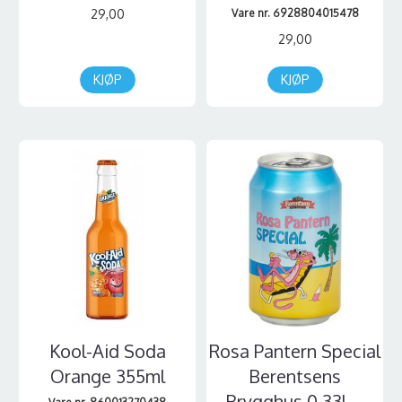
29,00
Vare nr. 6928804015478
29,00
KJØP
KJØP
Kool-Aid Soda
Rosa Pantern Special
Orange 355ml
Berentsens
Brygghus 0,33l ...