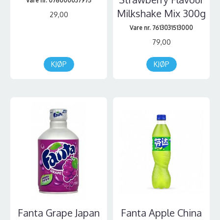
Vare nr. 078000037975
Milkshake Mix 300g
29,00
Vare nr. 7613031513000
79,00
KJØP
KJØP
Fanta Grape Japan
Fanta Apple China