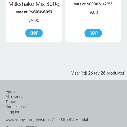
Milkshake Mix 300g
Vare nr. 5000112642933
Vare nr. 7613031513093
19,00
79,00
KJØP
KJØP
Viser
1
til
26
(av
26
produkter)
Hjem
Min konto
Tilbud
Kontakt oss
Logg inn
www.ronnys.no, Johnstons Gate 8B, 4514 Mandal