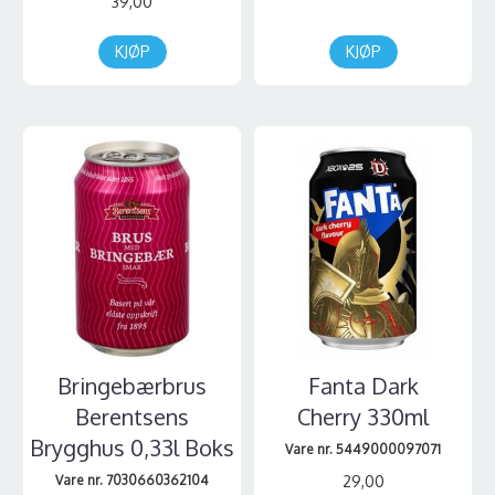
39,00
KJØP
KJØP
Bringebærbrus
Fanta Dark
Berentsens
Cherry 330ml
Brygghus 0,33l Boks
Vare nr. 5449000097071
Vare nr. 7030660362104
29,00