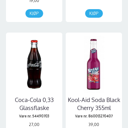
19,00
KJØP
KJØP
Coca-Cola 0,33
Kool-Aid Soda Black
Glassflaske
Cherry 355ml
Vare nr. 54490703
Vare nr. 860013270407
27,00
39,00