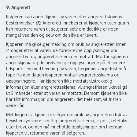
9
. Angrerett
Kjøperen kan angre kjøpet av varen etter angrerettslovens
bestemmelser
(7)
. Angrerett innebærer at kjøperen uten grunn
kan returnere varen til selgeren selv om det ikke er noen
mangel ved den og selv om den ikke er levert.
Kjøperen må gi selger melding om bruk av angreretten innen
14 dager etter at varen, de foreskrevne opplysninger om
angreretten og angrerettsskjema er mottatt. Mottar kjøperen
angreskjema og de nødvendige opplysningene på et senere
tidspunkt enn ved levering av varen, begynner angrefristen å
løpe fra den dagen kjøperen mottar angrerettsskjema og
opplysningene. Har kjøperen ikke mottatt tilstrekkelig
informasjon eller angrerettsskjema, vil angrefristen likevel gå
ut 3 måneder etter at varen er mottatt. Dersom kjøperen ikke
har fått informasjon om angrerett i det hele tatt, vil fristen
være 1 år.
Meldingen fra kjøper til selger om bruk av angreretten bør av
bevishensyn være skriftlig (angrerettsskjema, e-post, telefaks
eller brev), og den må inneholde opplysninger om hvordan
kjøperen vil returnere varen til selgeren.