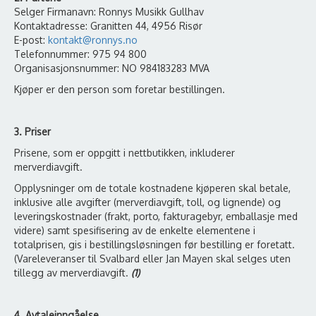
Selger Firmanavn: Ronnys Musikk Gullhav
Kontaktadresse: Granitten 44, 4956 Risør
E-post:
kontakt@ronnys.no
Telefonnummer: 975 94 800
Organisasjonsnummer: NO 984183283 MVA
Kjøper er den person som foretar bestillingen.
3. Priser
Prisene, som er oppgitt i nettbutikken, inkluderer
merverdiavgift.
Opplysninger om de totale kostnadene kjøperen skal betale,
inklusive alle avgifter (merverdiavgift, toll, og lignende) og
leveringskostnader (frakt, porto, fakturagebyr, emballasje med
videre) samt spesifisering av de enkelte elementene i
totalprisen, gis i bestillingsløsningen før bestilling er foretatt.
(Vareleveranser til Svalbard eller Jan Mayen skal selges uten
tillegg av merverdiavgift.
(1)
4. Avtaleinngåelse