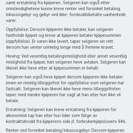
samt erstatning fra kjøperen. Selgeren kan også etter
omstendighetene kunne kreve renter ved forsinket betaling,
inkassogebyr og gebyr ved ikke- forskuddsbetalte uavhentede
varer.
Oppfyllelse: Dersom kjøperen ikke betaler, kan selgeren
fastholde kjøpet og kreve at kjøperen betaler kjøpesummen
(oppfyllelse). Er varen ikke levert, taper selgeren sin rett
dersom han venter urimelig lenge med å fremme kravet.
Heving: Ved vesentlig betalingsmislighold eller annet vesentlig
mislighold fra kjøper, kan selgeren heve avtalen. Selgeren kan
likevel ikke heve etter at kjøpesummen er betalt.
Selgeren kan også heve kjøpet dersom kjøperen ikke betaler
innen en rimelig tilleggsfrist for oppfyllelse som selgeren har
fastsatt. Selgeren kan likevel ikke heve mens tilleggsfristen
løper, med mindre kjøperen har sagt at han eller hun ikke vil
betale.
Erstatning: Selgeren kan kreve erstatning fra kjøperen for
økonomisk tap han eller hun lider som følge av
kontraktsbrudd fra kjøperens side jf. forbrukerkjøpslovens §46.
Renter ved forsinket betaling/inkassogebyr: Dersom kjøperen