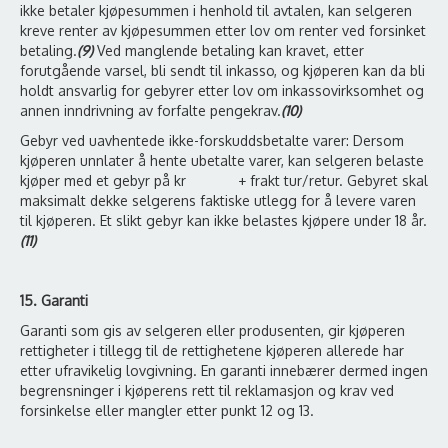
ikke betaler kjøpesummen i henhold til avtalen, kan selgeren
kreve renter av kjøpesummen etter lov om renter ved forsinket
betaling.
(9)
Ved manglende betaling kan kravet, etter
forutgående varsel, bli sendt til inkasso, og kjøperen kan da bli
holdt ansvarlig for gebyrer etter lov om inkassovirksomhet og
annen inndrivning av forfalte pengekrav.
(10)
Gebyr ved uavhentede ikke-forskuddsbetalte varer: Dersom
kjøperen unnlater å hente ubetalte varer, kan selgeren belaste
kjøper med et gebyr på kr + frakt tur/retur. Gebyret skal
maksimalt dekke selgerens faktiske utlegg for å levere varen
til kjøperen. Et slikt gebyr kan ikke belastes kjøpere under 18 år.
(11)
15. Garanti
Garanti som gis av selgeren eller produsenten, gir kjøperen
rettigheter i tillegg til de rettighetene kjøperen allerede har
etter ufravikelig lovgivning. En garanti innebærer dermed ingen
begrensninger i kjøperens rett til reklamasjon og krav ved
forsinkelse eller mangler etter punkt 12 og 13.