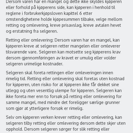
Dersom varen har en mangel og dette ikke skyldes kjøperen
eller forhold på kjøperens side, kan kjøperen i henhold til
reglene i forbrukerkjøpsloven kapittel 6 etter
omstendighetene holde kjøpesummen tilbake, velge mellom
retting og omlevering, kreve prisavslag, kreve avtalen hevet
og erstatning fra selgeren.
Retting eller omlevering: Dersom varen har en mangel, kan
kjøperen kreve at selgeren retter mangelen eller omleverer
tilsvarende vare. Selgeren kan motsette seg kjøperens krav
dersom gjennomføringen av kravet er umulig eller volder
selgeren urimelige kostnader.
Selgeren skal foreta rettingen eller omleveringen innen
rimelig tid. Retting eller omlevering skal foretas uten kostnad
for kjøperen, uten risiko for at kjøperen ikke får dekket sine
utlegg og uten vesentlig ulempe for kjøperen. Selgeren kan
ikke foreta mer enn to forsøk på retting eller omlevering for
samme mangel, med mindre det foreligger særlige grunner
som gjør at ytterligere forsøk er rimelig.
Selv om kjøperen verken krever retting eller omlevering, kan
selgeren tilby retting eller omlevering dersom dette skjer uten
opphold. Dersom selgeren sørger for slik retting eller