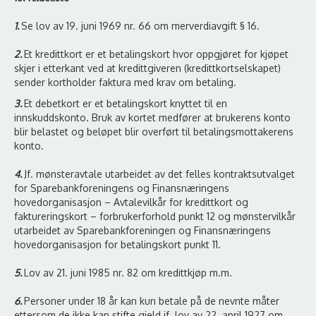
1.
Se lov av 19. juni 1969 nr. 66 om merverdiavgift § 16.
2.
Et kredittkort er et betalingskort hvor oppgjøret for kjøpet
skjer i etterkant ved at kredittgiveren (kredittkortselskapet)
sender kortholder faktura med krav om betaling.
3.
Et debetkort er et betalingskort knyttet til en
innskuddskonto. Bruk av kortet medfører at brukerens konto
blir belastet og beløpet blir overført til betalingsmottakerens
konto.
4.
Jf. mønsteravtale utarbeidet av det felles kontraktsutvalget
for Sparebankforeningens og Finansnæringens
hovedorganisasjon – Avtalevilkår for kredittkort og
faktureringskort – forbrukerforhold punkt 12 og mønstervilkår
utarbeidet av Sparebankforeningen og Finansnæringens
hovedorganisasjon for betalingskort punkt 11.
5.
Lov av 21. juni 1985 nr. 82 om kredittkjøp m.m.
6.
Personer under 18 år kan kun betale på de nevnte måter
ettersom de ikke kan stifte gjeld jf. lov av 22. april 1927 om