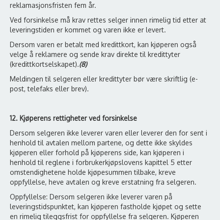
reklamasjonsfristen fem år.
Ved forsinkelse må krav rettes selger innen rimelig tid etter at
leveringstiden er kommet og varen ikke er levert.
Dersom varen er betalt med kredittkort, kan kjøperen også
velge å reklamere og sende krav direkte til kredittyter
(kredittkortselskapet).
(8)
Meldingen til selgeren eller kredittyter bør være skriftlig (e-
post, telefaks eller brev).
12. Kjøperens rettigheter ved forsinkelse
Dersom selgeren ikke leverer varen eller leverer den for sent i
henhold til avtalen mellom partene, og dette ikke skyldes
kjøperen eller forhold på kjøperens side, kan kjøperen i
henhold til reglene i forbrukerkjøpslovens kapittel 5 etter
omstendighetene holde kjøpesummen tilbake, kreve
oppfyllelse, heve avtalen og kreve erstatning fra selgeren.
Oppfyllelse: Dersom selgeren ikke leverer varen på
leveringstidspunktet, kan kjøperen fastholde kjøpet og sette
en rimelig tileggsfrist for oppfyllelse fra selgeren. Kjøperen