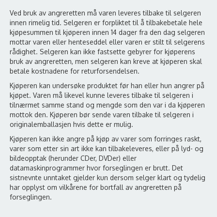
Ved bruk av angreretten må varen leveres tilbake til selgeren
innen rimelig tid. Selgeren er forpliktet til å tilbakebetale hele
kjøpesummen til kjøperen innen 14 dager fra den dag selgeren
mottar varen eller henteseddel eller varen er stilt til selgerens
rådighet. Selgeren kan ikke fastsette gebyrer for kjøperens
bruk av angreretten, men selgeren kan kreve at kjøperen skal
betale kostnadene for returforsendelsen.
Kjøperen kan undersøke produktet før han eller hun angrer på
kjøpet. Varen må likevel kunne leveres tilbake til selgeren i
tilnærmet samme stand og mengde som den var i da kjøperen
mottok den. Kjøperen bør sende varen tilbake til selgeren i
originalemballasjen hvis dette er mulig.
Kjøperen kan ikke angre på kjøp av varer som forringes raskt,
varer som etter sin art ikke kan tilbakeleveres, eller på lyd- og
bildeopptak (herunder CDer, DVDer) eller
datamaskinprogrammer hvor forseglingen er brutt. Det
sistnevnte unntaket gjelder kun dersom selger klart og tydelig
har opplyst om vilkårene for bortfall av angreretten på
forseglingen.