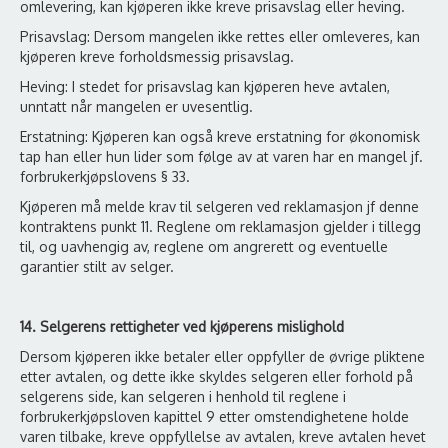
omlevering, kan kjøperen ikke kreve prisavslag eller heving.
Prisavslag: Dersom mangelen ikke rettes eller omleveres, kan
kjøperen kreve forholdsmessig prisavslag.
Heving: I stedet for prisavslag kan kjøperen heve avtalen,
unntatt når mangelen er uvesentlig.
Erstatning: Kjøperen kan også kreve erstatning for økonomisk
tap han eller hun lider som følge av at varen har en mangel jf.
forbrukerkjøpslovens § 33.
Kjøperen må melde krav til selgeren ved reklamasjon jf denne
kontraktens punkt 11. Reglene om reklamasjon gjelder i tillegg
til, og uavhengig av, reglene om angrerett og eventuelle
garantier stilt av selger.
14. Selgerens rettigheter ved kjøperens mislighold
Dersom kjøperen ikke betaler eller oppfyller de øvrige pliktene
etter avtalen, og dette ikke skyldes selgeren eller forhold på
selgerens side, kan selgeren i henhold til reglene i
forbrukerkjøpsloven kapittel 9 etter omstendighetene holde
varen tilbake, kreve oppfyllelse av avtalen, kreve avtalen hevet