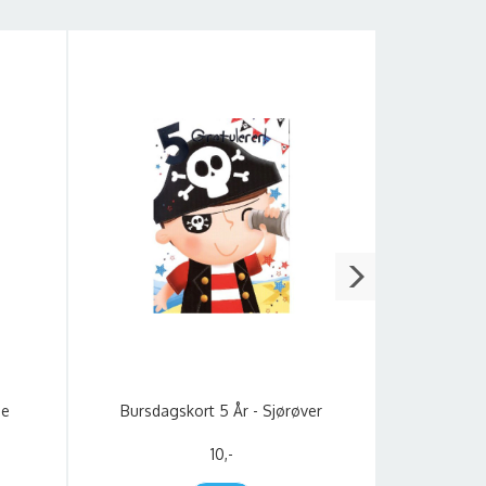
se
Bursdagskort 5 År - Sjørøver
Bursd
10,-