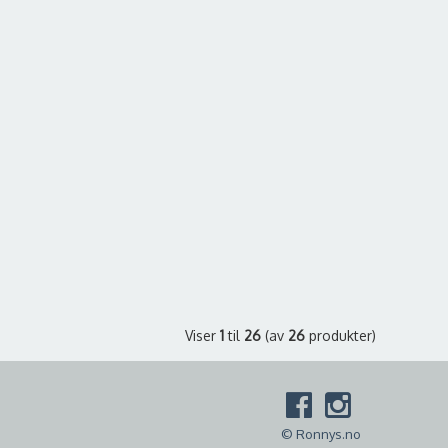
Viser
1
til
26
(av
26
produkter)
© Ronnys.no