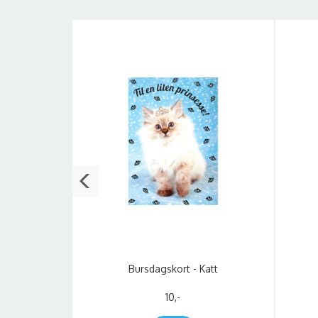
Eksotiske
Bursdagskort - Katt
10,-