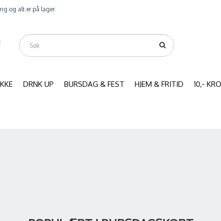
ring og alt er på lager
IKKE
DRNK UP
BURSDAG & FEST
HJEM & FRITID
10,- K