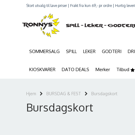
Stort utvalg til lave priser | Frakt fra kun 69,- pr ordre | Hurtig leve
SOMMERSALG
SPILL
LEKER
GODTERI
DR
KIOSKVARER
DATO DEALS
Merker
Tilbud
Hjem
BURSDAG & FEST
Bursdagskort
Bursdagskort