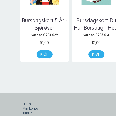
Bursdagskort 5 År -
Bursdagskort D
Sjørøver
Har Bursdag - He
Vare nr. 0903-029
Vare nr. 0903-014
10,00
10,00
KJØP
KJØP
Hjem
Min konto
Tilbud